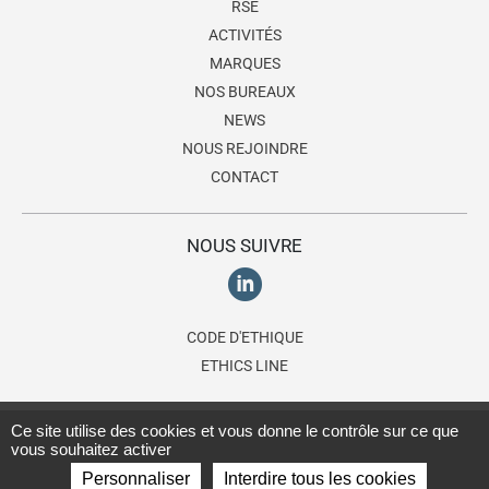
RSE
ACTIVITÉS
MARQUES
NOS BUREAUX
NEWS
NOUS REJOINDRE
CONTACT
NOUS SUIVRE
CODE D'ETHIQUE
ETHICS LINE
© 2026 Lagardère Travel Retail, une division du
groupe Lagardère
.
Ce site utilise des cookies et vous donne le contrôle sur ce que
vous souhaitez activer
Tous droits réservés.
Conditions d'utilisation
-
Politique de
Personnaliser
Interdire tous les cookies
confidentialité
-
Cookies