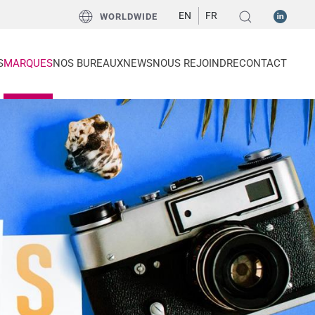
EN
FR
WORLDWIDE
S
MARQUES
NOS BUREAUX
NEWS
NOUS REJOINDRE
CONTACT