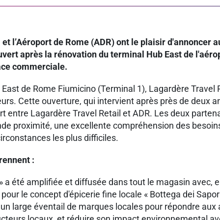
et l’Aéroport de Rome (ADR) ont le plaisir d'annoncer auj
uvert après la rénovation du terminal Hub East de l'aéro
face commerciale.
East de Rome Fiumicino (Terminal 1), Lagardère Travel R
rs. Cette ouverture, qui intervient après près de deux a
rt entre Lagardère Travel Retail et ADR. Les deux partenai
rande proximité, une excellente compréhension des besoi
constances les plus difficiles.
rennent :
 » a été amplifiée et diffusée dans tout le magasin avec,
our le concept d'épicerie fine locale « Bottega dei Sapori
un large éventail de marques locales pour répondre aux 
ucteurs locaux, et réduire son impact environnemental a