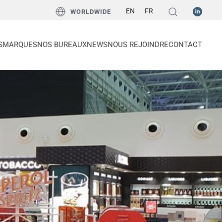
EN
FR
WORLDWIDE
S
MARQUES
NOS BUREAUX
NEWS
NOUS REJOINDRE
CONTACT