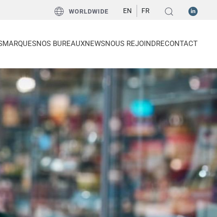
EN
FR
WORLDWIDE
S
MARQUES
NOS BUREAUX
NEWS
NOUS REJOINDRE
CONTACT