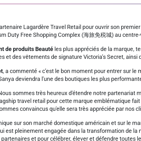
n partenaire Lagardère Travel Retail pour ouvrir son pre
rism Duty Free Shopping Complex (海旅免税城) au centre-vi
t de produits Beauté
les plus appréciés de la marque, 
es et des vêtements de signature Victoria’s Secret, ainsi 
et
, a commenté « c’est le bon moment pour entrer sur le m
 Sanya deviendra l'une des boutiques les plus performant
 Nous sommes très heureux d'étendre notre partenariat m
gship travel retail pour cette marque emblématique fait p
s sommes convaincus qu'elle sera très appréciée par nos cli
mique sur son marché domestique américain et sur le marc
 qui est pleinement engagée dans la transformation de la 
t partenaires et pour célébrer, élever et défendre toutes 