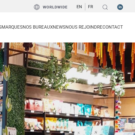
EN
FR
WORLDWIDE
S
MARQUES
NOS BUREAUX
NEWS
NOUS REJOINDRE
CONTACT