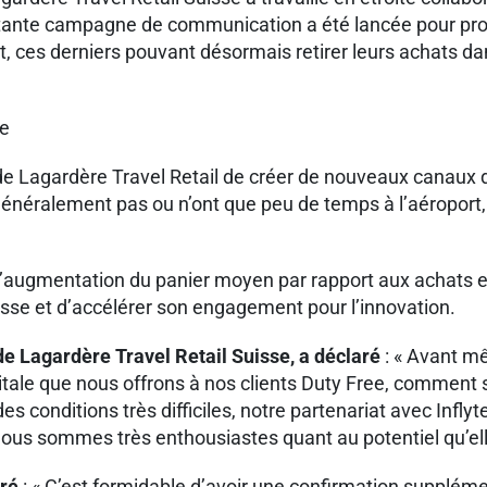
tante campagne de communication a été lancée pour promou
 ces derniers pouvant désormais retirer leurs achats dans 
le
de Lagardère Travel Retail de créer de nouveaux canaux 
ralement pas ou n’ont que peu de temps à l’aéroport, et 
’augmentation du panier moyen par rapport aux achats en
isse et d’accélérer son engagement pour l’innovation.
e Lagardère Travel Retail Suisse, a déclaré
: « Avant m
tale que nous offrons à nos clients Duty Free, comment 
s conditions très difficiles, notre partenariat avec Infl
ous sommes très enthousiastes quant au potentiel qu’elle
aré
: « C’est formidable d’avoir une confirmation supplém