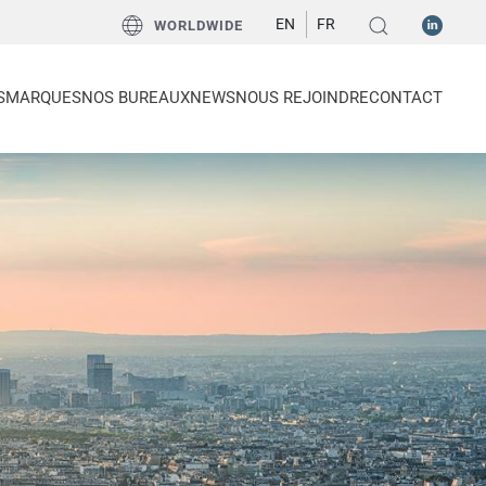
EN
FR
WORLDWIDE
S
MARQUES
NOS BUREAUX
NEWS
NOUS REJOINDRE
CONTACT