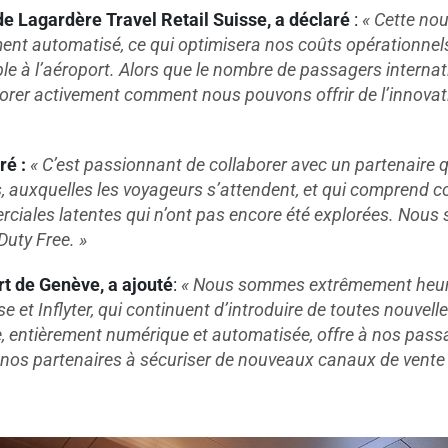
e Lagardère Travel Retail Suisse, a déclaré
:
« Cette nou
ement automatisé, ce qui optimisera nos coûts opérationne
le à l
’
aéroport. Alors que le nombre de passagers intern
lorer activement comment nous pouvons offrir de l
’
innovat
ré :
« C
’
est passionnant de collaborer avec un partenaire qu
, auxquelles les voyageurs s
’
attendent, et qui comprend 
ciales latentes qui n
’
ont pas encore été explorées. Nous 
Duty Free. »
rt de Genève, a ajouté
:
« Nous sommes extrêmement heureu
 et Inflyter, qui continuent d
’introduire de toutes nouvell
, entièrement numérique et automatisée, offre à nos passag
r nos partenaires à sécuriser de nouveaux canaux de vente