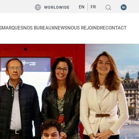
EN
FR
WORLDWIDE
S
MARQUES
NOS BUREAUX
NEWS
NOUS REJOINDRE
CONTACT