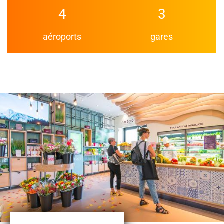
4
3
aéroports
gares